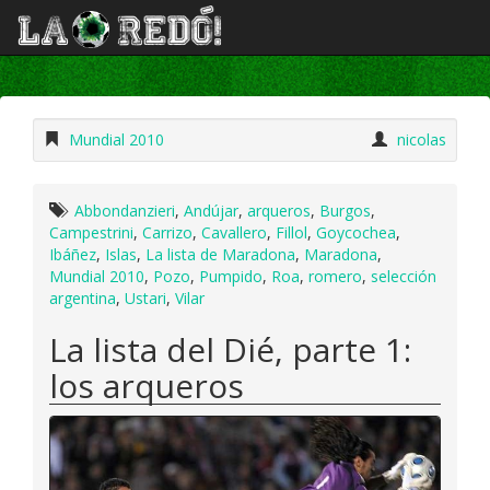
Mundial 2010
nicolas
Abbondanzieri
,
Andújar
,
arqueros
,
Burgos
,
Campestrini
,
Carrizo
,
Cavallero
,
Fillol
,
Goycochea
,
Ibáñez
,
Islas
,
La lista de Maradona
,
Maradona
,
Mundial 2010
,
Pozo
,
Pumpido
,
Roa
,
romero
,
selección
argentina
,
Ustari
,
Vilar
La lista del Dié, parte 1:
los arqueros