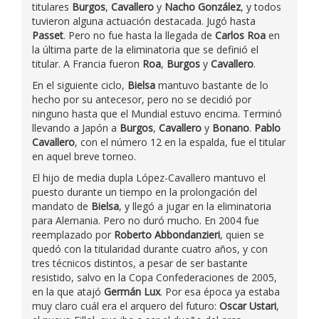
titulares
Burgos
,
Cavallero
y
Nacho González
, y todos
tuvieron alguna actuación destacada. Jugó hasta
Passet
. Pero no fue hasta la llegada de
Carlos Roa
en
la última parte de la eliminatoria que se definió el
titular. A Francia fueron
Roa
,
Burgos
y
Cavallero
.
En el siguiente ciclo,
Bielsa
mantuvo bastante de lo
hecho por su antecesor, pero no se decidió por
ninguno hasta que el Mundial estuvo encima. Terminó
llevando a Japón a
Burgos
,
Cavallero
y
Bonano
.
Pablo
Cavallero
, con el número 12 en la espalda, fue el titular
en aquel breve torneo.
El hijo de media dupla López-Cavallero mantuvo el
puesto durante un tiempo en la prolongación del
mandato de
Bielsa
, y llegó a jugar en la eliminatoria
para Alemania. Pero no duró mucho. En 2004 fue
reemplazado por
Roberto Abbondanzieri
, quien se
quedó con la titularidad durante cuatro años, y con
tres técnicos distintos, a pesar de ser bastante
resistido, salvo en la Copa Confederaciones de 2005,
en la que atajó
Germán Lux
. Por esa época ya estaba
muy claro cuál era el arquero del futuro:
Oscar Ustari
,