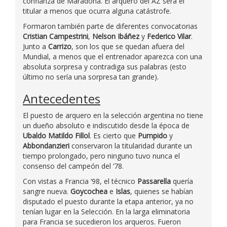
confianza de Maradona. El arquero del AZ será el
titular a menos que ocurra alguna catástrofe.
Formaron también parte de diferentes convocatorias
Cristian Campestrini
,
Nelson Ibáñez
y
Federico Vilar
.
Junto a
Carrizo
, son los que se quedan afuera del
Mundial, a menos que el entrenador aparezca con una
absoluta sorpresa y contradiga sus palabras (esto
último no sería una sorpresa tan grande).
Antecedentes
El puesto de arquero en la selección argentina no tiene
un dueño absoluto e indiscutido desde la época de
Ubaldo Matildo Fillol
. Es cierto que
Pumpido
y
Abbondanzieri
conservaron la titularidad durante un
tiempo prolongado, pero ninguno tuvo nunca el
consenso del campeón del ‘78.
Con vistas a Francia ‘98, el técnico
Passarella
quería
sangre nueva.
Goycochea
e
Islas
, quienes se habían
disputado el puesto durante la etapa anterior, ya no
tenían lugar en la Selección. En la larga eliminatoria
para Francia se sucedieron los arqueros. Fueron