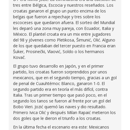
tres entre Bélgica, Escocia y nuestros reseñados. Los
croatas ganaron el grupo un punto encima de los
belgas que fueron a repechaje y tres sobre los
escoceses que quedaron afuera. El sorteo del Mundial
les deparó una zona muy pareja, con Ecuador, Italia y
México. El plantel croata era un mix entre jugadores
del 98 y jóvenes como Pletikosa, Šimunić, Olić. Alguno
de los que quedaban del tercer puesto en Francia eran
Šuker, Prosinečki, Vlaović, Soldo o los hermanos
Kovač.
El grupo tuvo desarrollo en Japón, y en el primer
partido, los croatas fueron sorprendidos por unos
mexicanos, que en el segundo tiempo, gracias a un gol
de penal de Cuauhtémoc Blanco, ganaron 1-0. El
segundo partido era en teoría el más difícil, contra
Italia. Tras un primer tiempo que pasó poco, en el
segundo los tanos se fueron al frente por un gol del
Bobo Vieri. Jozić quemó las naves y dio resultado.
Primero Ivica Olić y después Milan Rapaić metieron los
dos goles que le dieron el triunfo a los croatas.
En la última fecha el escenario era este: Mexicanos