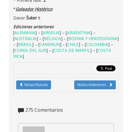
* Primera fase:
2
*
Goleador Histórico
:
Davor
Šuker
6
Ediciones anteriores
[
ALEMANIA
] – [
ARGELIA
] – [
ARGENTINA
] –
[
AUSTRALIA
] – [
BÉLGICA
] – [
BOSNIA Y HERZEGOVINA
]
– [
BRASIL
] – [
CAMERUN
] – [
CHILE
] – [
COLOMBIA
] –
[
COREA DEL SUR
] – [
COSTA DE MARFIL
] – [
COSTA
RICA
]
Notas Nuevas
Notas Anteriores
275
Comentarios