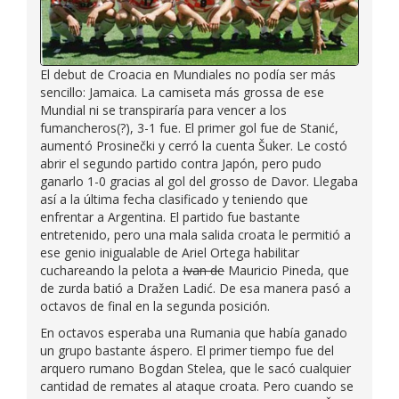
El debut de Croacia en Mundiales no podía ser más
sencillo: Jamaica. La camiseta más grossa de ese
Mundial ni se transpiraría para vencer a los
fumancheros(?), 3-1 fue. El primer gol fue de Stanić,
aumentó Prosinečki y cerró la cuenta Šuker. Le costó
abrir el segundo partido contra Japón, pero pudo
ganarlo 1-0 gracias al gol del grosso de Davor. Llegaba
así a la última fecha clasificado y teniendo que
enfrentar a Argentina. El partido fue bastante
entretenido, pero una mala salida croata le permitió a
ese genio inigualable de Ariel Ortega habilitar
cuchareando la pelota a
Ivan de
Mauricio Pineda, que
de zurda batió a Dražen Ladić. De esa manera pasó a
octavos de final en la segunda posición.
En octavos esperaba una Rumania que había ganado
un grupo bastante áspero. El primer tiempo fue del
arquero rumano Bogdan Stelea, que le sacó cualquier
cantidad de remates al ataque croata. Pero cuando se