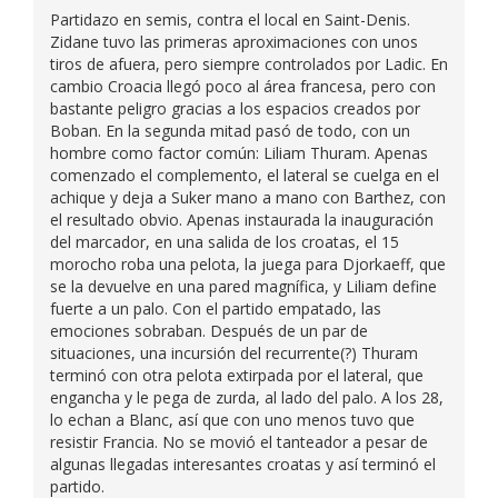
Partidazo en semis, contra el local en Saint-Denis.
Zidane tuvo las primeras aproximaciones con unos
tiros de afuera, pero siempre controlados por Ladic. En
cambio Croacia llegó poco al área francesa, pero con
bastante peligro gracias a los espacios creados por
Boban. En la segunda mitad pasó de todo, con un
hombre como factor común: Liliam Thuram. Apenas
comenzado el complemento, el lateral se cuelga en el
achique y deja a Suker mano a mano con Barthez, con
el resultado obvio. Apenas instaurada la inauguración
del marcador, en una salida de los croatas, el 15
morocho roba una pelota, la juega para Djorkaeff, que
se la devuelve en una pared magnífica, y Liliam define
fuerte a un palo. Con el partido empatado, las
emociones sobraban. Después de un par de
situaciones, una incursión del recurrente(?) Thuram
terminó con otra pelota extirpada por el lateral, que
engancha y le pega de zurda, al lado del palo. A los 28,
lo echan a Blanc, así que con uno menos tuvo que
resistir Francia. No se movió el tanteador a pesar de
algunas llegadas interesantes croatas y así terminó el
partido.