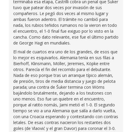
terminaba esa etapa, Castrilli cobra un penal que Šuker
tuvo que patear dos veces por invasión de sus
compañeros. Le pegó dos veces al mismo lugar y
ambas fueron adentro. El trámite no cambió para
nada, los rubios teñidos rumanos no la vieron en todo
el encuentro, el 1-0 final fue exiguo por lo visto en la
cancha. Como dato relevante, ese fue el último partido
de George Hagi en mundiales.
El rival de cuartos era uno de los grandes, de esos que
lo mejor es esquivarlos. Alemania tenía en sus filas a
Bierhoff, Klinsmann, Möller, Jeremies, Köpke entre
otros. Parecía el fin del recorrido para el debutante.
Nada de eso porque tras un arranque típico alemán,
de presión, tiros de media distancia y juego de pelota
parada; una contra de Šuker termina con Wörns
bajándolo brutalmente, dejando a los teutones con
uno menos. Eso fue un quiebre en el encuentro,
porque al ratito nomás, Jarni metió el 1-0. El segundo
tiempo se vio a una Alemania que salía a darlo vuelta,
con una Croacia esperando y contestando con contras
letales. De esas contras nacieron los restantes dos
goles (de Vlaović y el gran Davor) para coronar el 3-0.