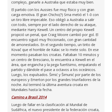
complejo, ganarle a Australia que estaba muy bien.
El partido con los Aussies fue muy físico y con gran
carga emotiva. El gran Chicho(?) Srna metió el 1-0 con
un tiro libre impecable. Eso obligó a Australia a salir
con todo, siempre por el lado derecho de su ataque,
mediante Harry Kewell. Un centro del propio Kewell
propició un penal, que Craig Moore cambió por gol. El
encuentro siguió muy friccionado, con gran cantidad
de amonestados. En el segundo tiempo, un tirito de
Kovač que el horrible de Kalac se lo mete solo. En ese
momento pasaban los croatas. Faltaban 10 minutos y
un centro de Bresciano, lo encuentra a Kewell en el
área, que engancha y la pega fuertísimo, empatando el
partido y dándole el pase a octavos a los oceánicos.
Luego, los expulsados. Šimić y Šimunić por parte de los
europeos y Emerton por los grandes triunfadores de la
noche. Así terminó la última aventura croata en
Mundiales hasta la fecha.
Camino a Brasil 2014
Luego de fallar en la clasificación al Mundial de
Sudáfrica, el nuevo presidente de la federación croata,