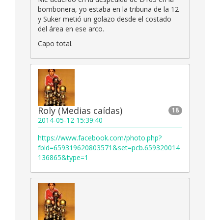
bombonera, yo estaba en la tribuna de la 12
y Suker metió un golazo desde el costado
del área en ese arco.
Capo total.
Roly (Medias caídas)
18
2014-05-12 15:39:40
https://www.facebook.com/photo.php?
fbid=659319620803571&set=pcb.659320014
136865&type=1