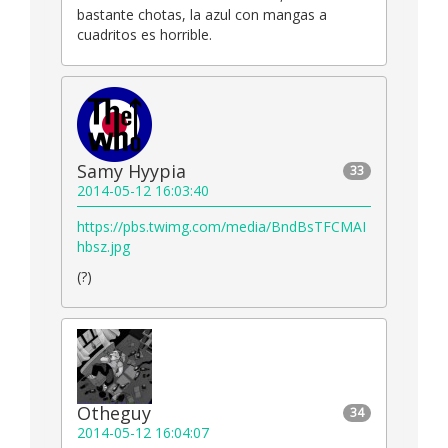
bastante chotas, la azul con mangas a
cuadritos es horrible.
Samy Hyypia
33
2014-05-12 16:03:40
https://pbs.twimg.com/media/BndBsTFCMAI
hbsz.jpg
(?)
Otheguy
34
2014-05-12 16:04:07